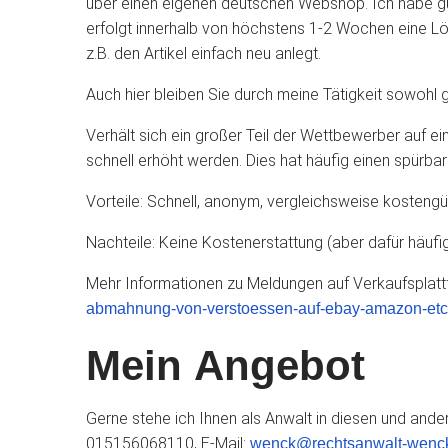
über einen eigenen deutschen Webshop. Ich habe g
erfolgt innerhalb von höchstens 1-2 Wochen eine Lö
z.B. den Artikel einfach neu anlegt.
Auch hier bleiben Sie durch meine Tätigkeit sowoh
Verhält sich ein großer Teil der Wettbewerber auf e
schnell erhöht werden. Dies hat häufig einen spürba
Vorteile: Schnell, anonym, vergleichsweise kostengü
Nachteile: Keine Kostenerstattung (aber dafür häufi
Mehr Informationen zu Meldungen auf Verkaufsplattf
abmahnung-von-verstoessen-auf-ebay-amazon-etc-n
Mein Angebot
Gerne stehe ich Ihnen als Anwalt in diesen und ander
015156068110, E-Mail:
wenck@rechtsanwalt-wenc