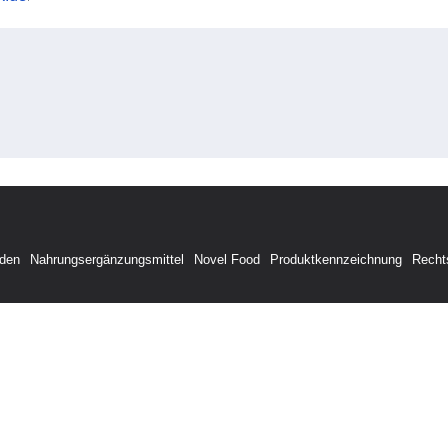
den
Nahrungsergänzungsmittel
Novel Food
Produktkennzeichnung
Recht