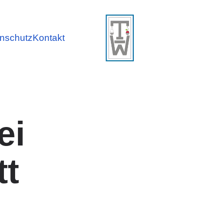
nschutz
Kontakt
ei
tt