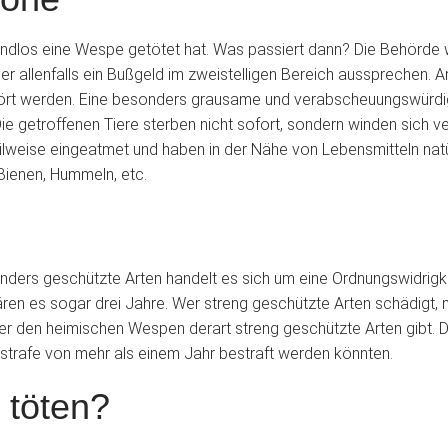
dlos eine Wespe getötet hat. Was passiert dann? Die Behörde w
 allenfalls ein Bußgeld im zweistelligen Bereich aussprechen. A
rstört werden. Eine besonders grausame und verabscheuungswür
e getroffenen Tiere sterben nicht sofort, sondern winden sich verl
eilweise eingeatmet und haben in der Nähe von Lebensmitteln natü
ienen, Hummeln, etc.
ers geschützte Arten handelt es sich um eine Ordnungswidrigkeit
ren es sogar drei Jahre. Wer streng geschützte Arten schädigt, 
unter den heimischen Wespen derart streng geschützte Arten gibt
tstrafe von mehr als einem Jahr bestraft werden könnten.
 töten?