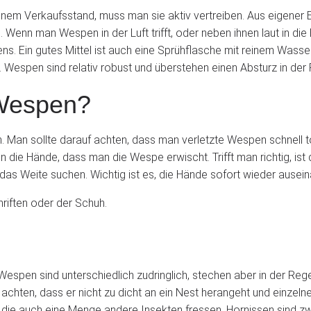
m Verkaufsstand, muss man sie aktiv vertreiben. Aus eigener Er
. Wenn man Wespen in der Luft trifft, oder neben ihnen laut in die
ns. Ein gutes Mittel ist auch eine Sprühflasche mit reinem Wasser
t. Wespen sind relativ robust und überstehen einen Absturz in d
 Wespen?
 Man sollte darauf achten, dass man verletzte Wespen schnell töt
 die Hände, dass man die Wespe erwischt. Trifft man richtig, ist 
gel das Weite suchen. Wichtig ist es, die Hände sofort wieder aus
hriften oder der Schuh.
espen sind unterschiedlich zudringlich, stechen aber in der Regel
f achten, dass er nicht zu dicht an ein Nest herangeht und einze
ie auch eine Menge andere Insekten fressen. Hornissen sind zwa