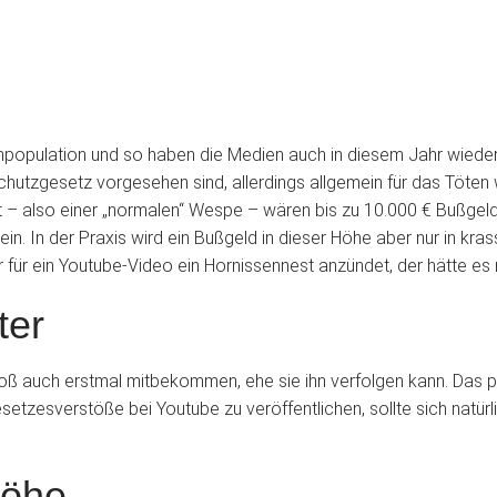
enpopulation und so haben die Medien auch in diesem Jahr wiede
chutzgesetz vorgesehen sind, allerdings allgemein für das Töten 
 – also einer „normalen“ Wespe – wären bis zu 10.000 € Bußgeld
 sein. In der Praxis wird ein Bußgeld in dieser Höhe aber nur in k
 für ein Youtube-Video ein Hornissennest anzündet, der hätte es n
ter
oß auch erstmal mitbekommen, ehe sie ihn verfolgen kann. Das pa
esetzesverstöße bei Youtube zu veröffentlichen, sollte sich natü
höhe