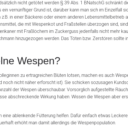
dsätzlich nicht getötet werden § 39 Abs. 1 BNatschG schränkt d
ein vernünftiger Grund ist, darüber kann man sich im Einzelfall si
.B. in einer Bäckerei oder einem anderen Lebensmittelbetrieb ab
nsmittel, die mit Wespenkot und Fraßstellen überzogen sind, sind
rikaner mit Fraßlöchern im Zuckerguss jedenfalls nicht mehr kau
hmann hinzugezogen werden. Das Töten bzw. Zerstören sollte imme
zelne Wespen?
 Kolleginnen zu ertragreichen Blüten lotsen, machen es auch Wespe
d noch nicht näher erforscht ist). Sie schicken sozusagen Kunds
e Anzahl der Wespen überschaubar. Vorsorglich aufgestellte Räuc
sse abschreckende Wirkung haben. Wissen die Wespen aber erstmal
e ablenkende Fütterung helfen. Dafür einfach etwas Leckeres e
Dauerhaft erhöht man damit allerdings die Wespenpopulation.